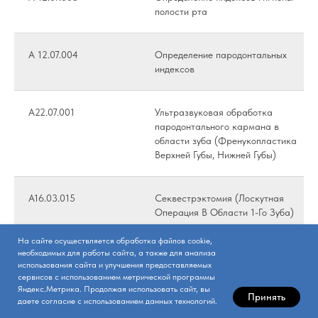
полости рта
А 12.07.004
Определение пародонтальных
индексов
А22.07.001
Ультразвуковая обработка
пародонтального кармана в
области зуба (Френукопластика
Верхней Губы, Нижней Губы)
А16.03.015
Секвестрэктомия (Лоскутная
Операция В Области 1-Го Зуба)
На сайте осуществляется обработка файлов cookie,
необходимых для работы сайта, а также для анализа
А16.03.015
Секвестрэктомия (Лоскутная
использования сайта и улучшения предоставляемых
Операция В Области 6-Ти Зубов)
сервисов с использованием метрической программы
Яндекс.Метрика. Продолжая использовать сайт, вы
Принять
даете согласие с использованием данных технологий.
А16.03.015
Секвестрэктомия (Гингивэктомия